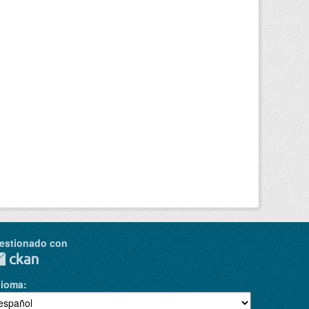
estionado con
dioma