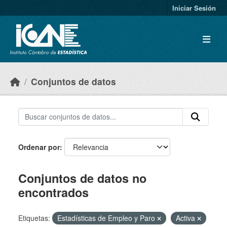
Skip to main content
Iniciar Sesión
Conjuntos de datos
Ordenar por
Conjuntos de datos no
encontrados
Etiquetas:
Estadísticas de Empleo y Paro
Activa