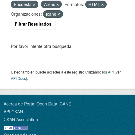
Encuesta
Areas
Formatos:
HTML
Organizaciones:
icane
Filtrar Resultados
Por favor intente otra búsqueda.
Usted también puede acceder a este registro utilizando los
API
(ver
API Docs
).
Acerca de Portal Open Data ICANE
API CKAN
CKAN Association