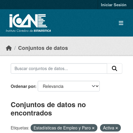
Skip to main content
Iniciar Sesión
Conjuntos de datos
Ordenar por
Conjuntos de datos no
encontrados
Etiquetas:
Estadísticas de Empleo y Paro
Activa