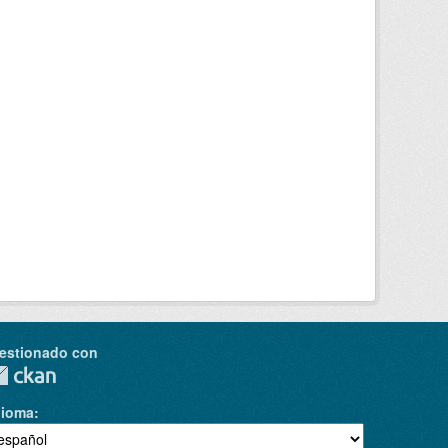
estionado con
dioma