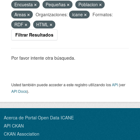
Encuesta
Pequeñas
Poblacion
Areas
Organizaciones:
icane
Formatos:
RDF
HTML
Filtrar Resultados
Por favor intente otra búsqueda.
Usted también puede acceder a este registro utilizando los
API
(ver
API Docs
).
Acerca de Portal Open Data ICANE
API CKAN
CKAN Association