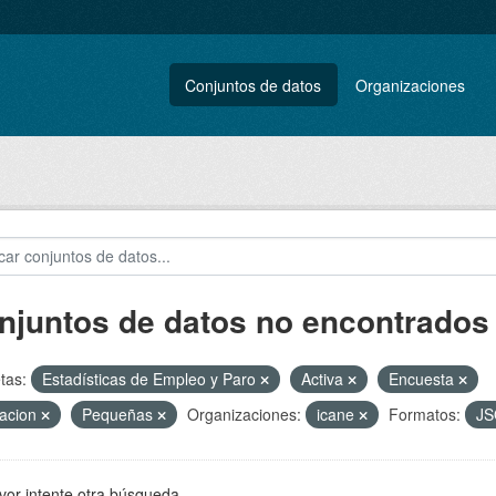
Conjuntos de datos
Organizaciones
njuntos de datos no encontrados
tas:
Estadísticas de Empleo y Paro
Activa
Encuesta
acion
Pequeñas
Organizaciones:
icane
Formatos:
J
vor intente otra búsqueda.