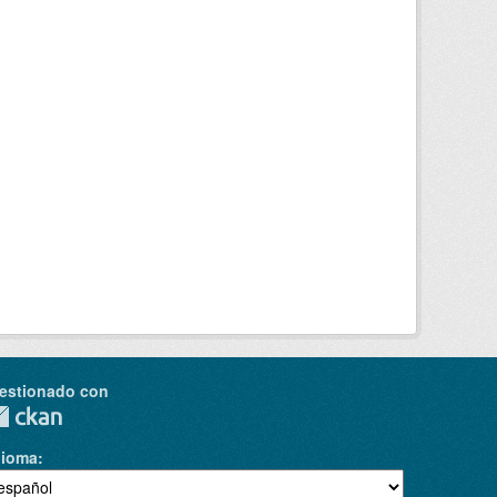
estionado con
dioma