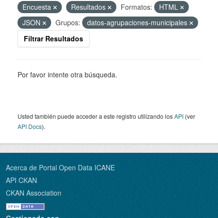
Encuesta
Resultados
Formatos:
HTML
JSON
Grupos:
datos-agrupaciones-municipales
Filtrar Resultados
Por favor intente otra búsqueda.
Usted también puede acceder a este registro utilizando los
API
(ver
API Docs
).
Acerca de Portal Open Data ICANE
API CKAN
CKAN Association