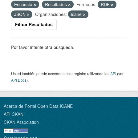
Encuesta
Resultados
Formatos:
RDF
JSON
Organizaciones:
icane
Filtrar Resultados
Por favor intente otra búsqueda.
Usted también puede acceder a este registro utilizando los
API
(ver
API Docs
).
Acerca de Portal Open Data ICANE
API CKAN
CKAN Association