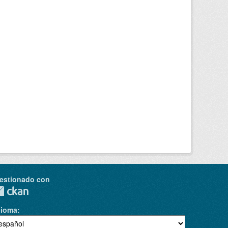
estionado con
dioma