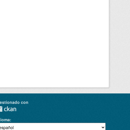
estionado con
dioma