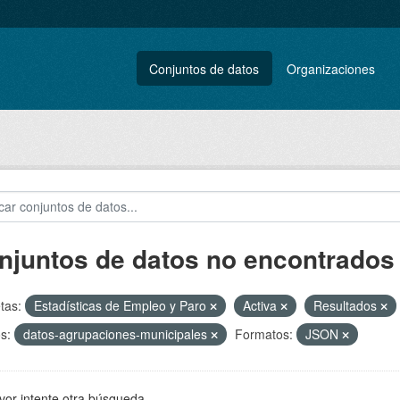
Conjuntos de datos
Organizaciones
njuntos de datos no encontrados
tas:
Estadísticas de Empleo y Paro
Activa
Resultados
s:
datos-agrupaciones-municipales
Formatos:
JSON
vor intente otra búsqueda.