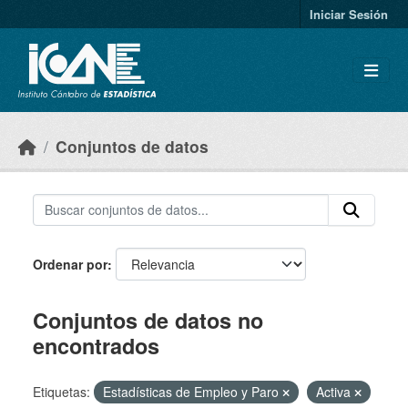
Skip to main content
Iniciar Sesión
Conjuntos de datos
Ordenar por
Conjuntos de datos no
encontrados
Etiquetas:
Estadísticas de Empleo y Paro
Activa