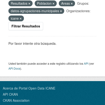
Resultados
Poblacion
Areas
Grupos:
datos-agrupaciones-municipales
Organizaciones:
icane
Filtrar Resultados
Por favor intente otra búsqueda.
Usted también puede acceder a este registro utilizando los
API
(ver
API Docs
).
Acerca de Portal Open Data ICANE
API CKAN
CKAN Association