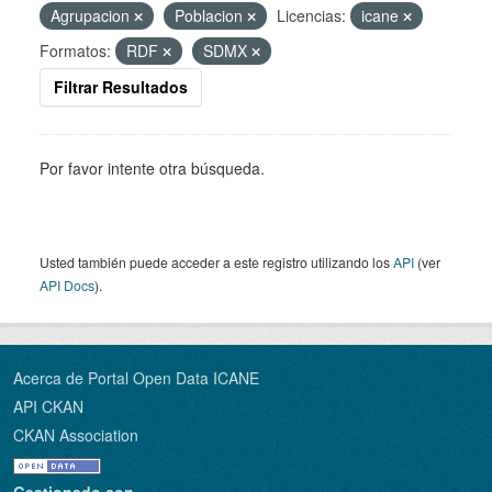
Agrupacion
Poblacion
Licencias:
icane
Formatos:
RDF
SDMX
Filtrar Resultados
Por favor intente otra búsqueda.
Usted también puede acceder a este registro utilizando los
API
(ver
API Docs
).
Acerca de Portal Open Data ICANE
API CKAN
CKAN Association