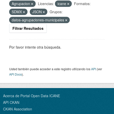
Agrupacion
Licencias:
icane
Formatos:
SDMX
JSON
Grupos:
datos-agrupaciones-municipales
Filtrar Resultados
Por favor intente otra búsqueda.
Usted también puede acceder a este registro utilizando los
API
(ver
API Docs
).
Acerca de Portal Open Data ICANE
API CKAN
CKAN Association