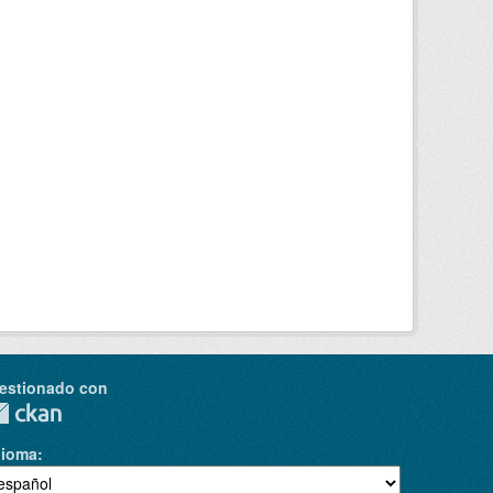
estionado con
dioma