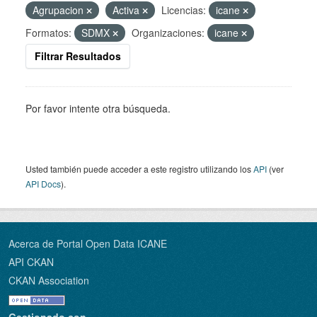
Agrupacion
Activa
Licencias:
icane
Formatos:
SDMX
Organizaciones:
icane
Filtrar Resultados
Por favor intente otra búsqueda.
Usted también puede acceder a este registro utilizando los
API
(ver
API Docs
).
Acerca de Portal Open Data ICANE
API CKAN
CKAN Association