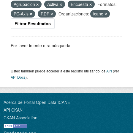
Agrupacion
Activa
Encuesta
Formatos:
PC-Axis
RDF
Organizaciones:
icane
Filtrar Resultados
Por favor intente otra búsqueda.
Usted también puede acceder a este registro utilizando los
API
(ver
API Docs
).
Acerca de Portal Open Data ICANE
API CKAN
CKAN Association