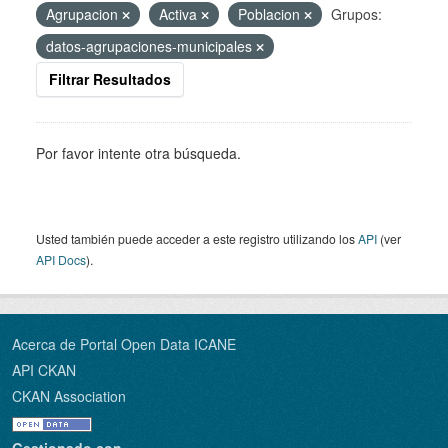
Agrupacion
Activa
Poblacion
Grupos:
datos-agrupaciones-municipales
Filtrar Resultados
Por favor intente otra búsqueda.
Usted también puede acceder a este registro utilizando los
API
(ver
API Docs
).
Acerca de Portal Open Data ICANE
API CKAN
CKAN Association