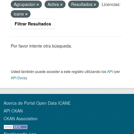
Agrupacion
Activa
Resultados
Licencias:
icane
Filtrar Resultados
Por favor intente otra búsqueda.
Usted también puede acceder a este registro utilizando los
API
(ver
API Docs
).
Acerca de Portal Open Data ICANE
API CKAN
CKAN Association