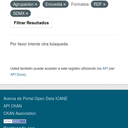
Agrupacion
Encuesta
Formatos:
RDF
SDMX
Filtrar Resultados
Por favor intente otra búsqueda.
Usted también puede acceder a este registro utilizando los
API
(ver
API Docs
).
Acerca de Portal Open Data ICANE
API CKAN
CKAN Association