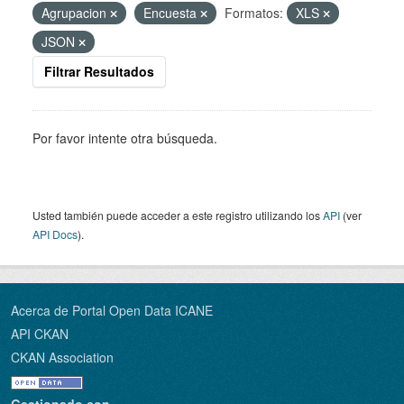
Agrupacion
Encuesta
Formatos:
XLS
JSON
Filtrar Resultados
Por favor intente otra búsqueda.
Usted también puede acceder a este registro utilizando los
API
(ver
API Docs
).
Acerca de Portal Open Data ICANE
API CKAN
CKAN Association