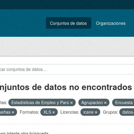
Conjuntos de datos
Organizaciones
njuntos de datos no encontrados
tas:
Estadísticas de Empleo y Paro
Agrupacion
Encuesta
ueñas
Formatos:
XLS
Licencias:
icane
Grupos:
datos
vor intente otra búsqueda.