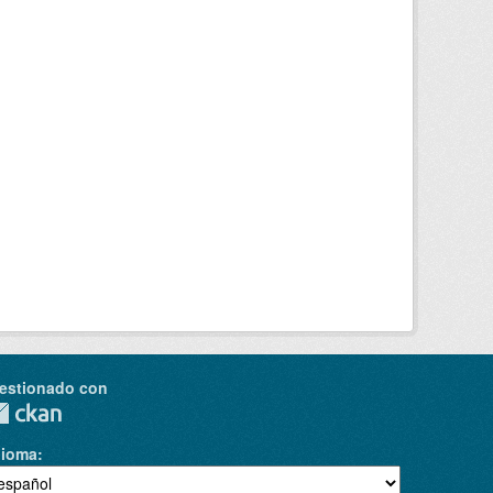
estionado con
dioma