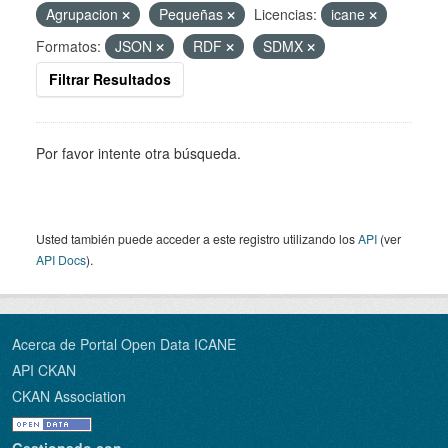
Agrupacion
Pequeñas
Licencias:
icane
Formatos:
JSON
RDF
SDMX
Filtrar Resultados
Por favor intente otra búsqueda.
Usted también puede acceder a este registro utilizando los
API
(ver
API Docs
).
Acerca de Portal Open Data ICANE
API CKAN
CKAN Association