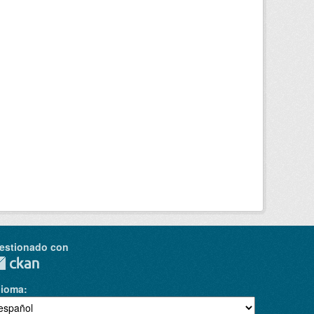
estionado con
dioma