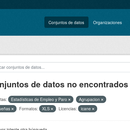
Conjuntos de datos
Organizaciones
njuntos de datos no encontrados
tas:
Estadísticas de Empleo y Paro
Agrupacion
ueñas
Formatos:
XLS
Licencias:
icane
vor intente otra búsqueda.