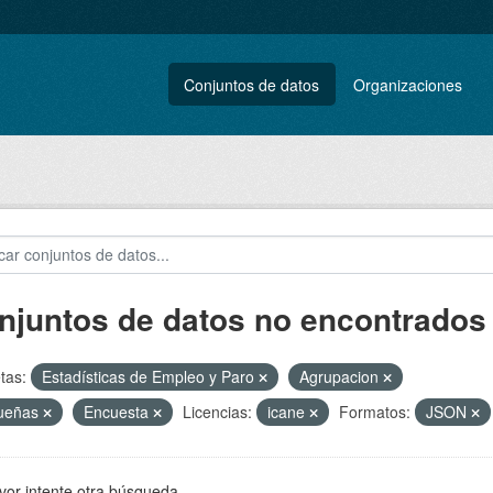
Conjuntos de datos
Organizaciones
njuntos de datos no encontrados
tas:
Estadísticas de Empleo y Paro
Agrupacion
ueñas
Encuesta
Licencias:
icane
Formatos:
JSON
vor intente otra búsqueda.