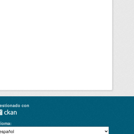
estionado con
dioma