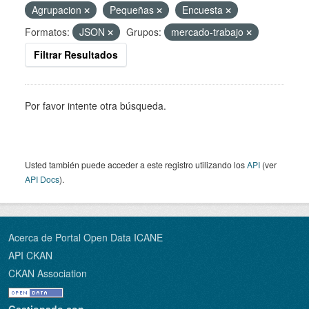
Agrupacion
Pequeñas
Encuesta
Formatos:
JSON
Grupos:
mercado-trabajo
Filtrar Resultados
Por favor intente otra búsqueda.
Usted también puede acceder a este registro utilizando los
API
(ver
API Docs
).
Acerca de Portal Open Data ICANE
API CKAN
CKAN Association