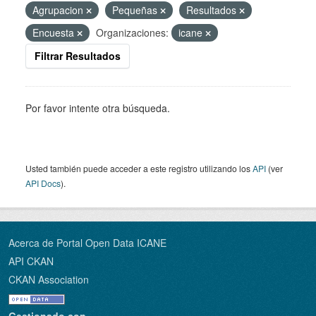
Agrupacion
Pequeñas
Resultados
Encuesta
Organizaciones:
icane
Filtrar Resultados
Por favor intente otra búsqueda.
Usted también puede acceder a este registro utilizando los
API
(ver
API Docs
).
Acerca de Portal Open Data ICANE
API CKAN
CKAN Association