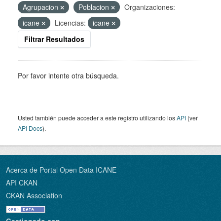
Agrupacion
Poblacion
Organizaciones:
icane
Licencias:
icane
Filtrar Resultados
Por favor intente otra búsqueda.
Usted también puede acceder a este registro utilizando los
API
(ver
API Docs
).
Acerca de Portal Open Data ICANE
API CKAN
CKAN Association