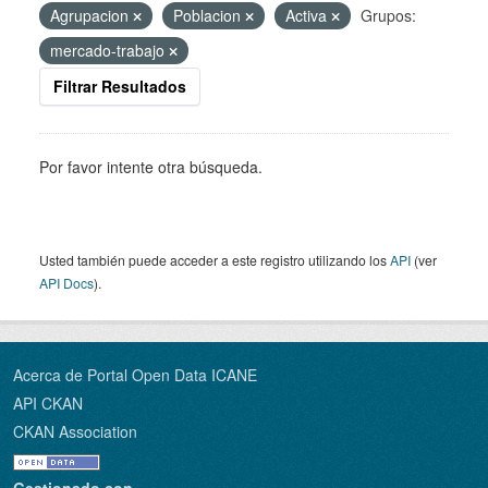
Agrupacion
Poblacion
Activa
Grupos:
mercado-trabajo
Filtrar Resultados
Por favor intente otra búsqueda.
Usted también puede acceder a este registro utilizando los
API
(ver
API Docs
).
Acerca de Portal Open Data ICANE
API CKAN
CKAN Association