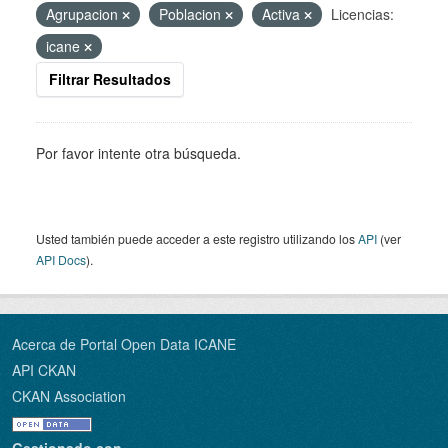
Agrupacion
Poblacion
Activa
Licencias:
icane
Filtrar Resultados
Por favor intente otra búsqueda.
Usted también puede acceder a este registro utilizando los
API
(ver
API Docs
).
Acerca de Portal Open Data ICANE
API CKAN
CKAN Association