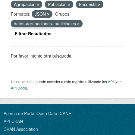
Agrupacion
Poblacion
Encuesta
Formatos:
JSON
Grupos:
datos-agrupaciones-municipales
Filtrar Resultados
Por favor intente otra búsqueda.
Usted también puede acceder a este registro utilizando los
API
(ver
API Docs
).
Acerca de Portal Open Data ICANE
API CKAN
CKAN Association