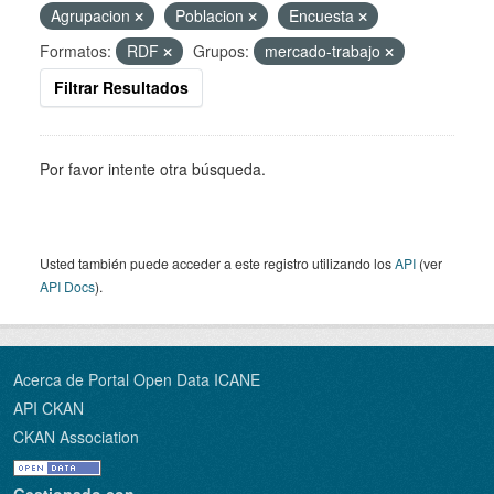
Agrupacion
Poblacion
Encuesta
Formatos:
RDF
Grupos:
mercado-trabajo
Filtrar Resultados
Por favor intente otra búsqueda.
Usted también puede acceder a este registro utilizando los
API
(ver
API Docs
).
Acerca de Portal Open Data ICANE
API CKAN
CKAN Association