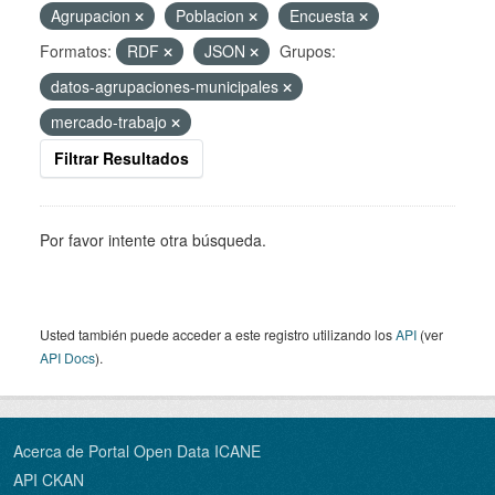
Agrupacion
Poblacion
Encuesta
Formatos:
RDF
JSON
Grupos:
datos-agrupaciones-municipales
mercado-trabajo
Filtrar Resultados
Por favor intente otra búsqueda.
Usted también puede acceder a este registro utilizando los
API
(ver
API Docs
).
Acerca de Portal Open Data ICANE
API CKAN