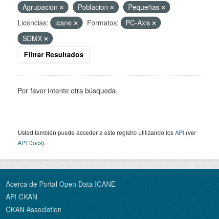
Agrupacion
Poblacion
Pequeñas
Licencias:
icane
Formatos:
PC-Axis
SDMX
Filtrar Resultados
Por favor intente otra búsqueda.
Usted también puede acceder a este registro utilizando los
API
(ver
API Docs
).
Acerca de Portal Open Data ICANE
API CKAN
CKAN Association