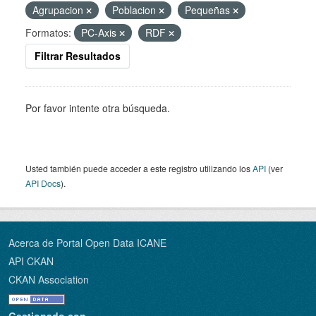
Agrupacion
Poblacion
Pequeñas
Formatos:
PC-Axis
RDF
Filtrar Resultados
Por favor intente otra búsqueda.
Usted también puede acceder a este registro utilizando los
API
(ver
API Docs
).
Acerca de Portal Open Data ICANE
API CKAN
CKAN Association