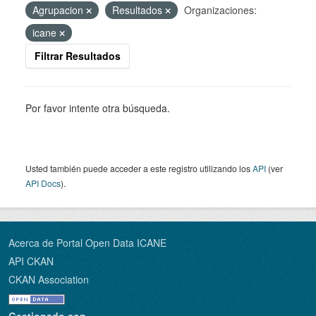
Agrupacion
Resultados
Organizaciones:
icane
Filtrar Resultados
Por favor intente otra búsqueda.
Usted también puede acceder a este registro utilizando los
API
(ver
API Docs
).
Acerca de Portal Open Data ICANE
API CKAN
CKAN Association