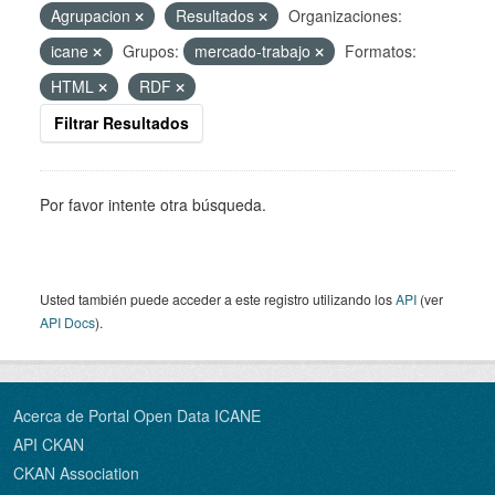
Agrupacion
Resultados
Organizaciones:
icane
Grupos:
mercado-trabajo
Formatos:
HTML
RDF
Filtrar Resultados
Por favor intente otra búsqueda.
Usted también puede acceder a este registro utilizando los
API
(ver
API Docs
).
Acerca de Portal Open Data ICANE
API CKAN
CKAN Association