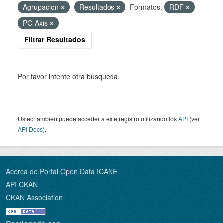
Agrupacion
Resultados
Formatos:
RDF
PC-Axis
Filtrar Resultados
Por favor intente otra búsqueda.
Usted también puede acceder a este registro utilizando los
API
(ver
API Docs
).
Acerca de Portal Open Data ICANE
API CKAN
CKAN Association