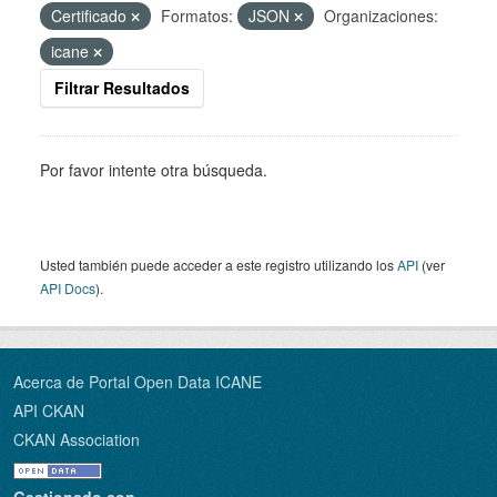
Certificado
Formatos:
JSON
Organizaciones:
icane
Filtrar Resultados
Por favor intente otra búsqueda.
Usted también puede acceder a este registro utilizando los
API
(ver
API Docs
).
Acerca de Portal Open Data ICANE
API CKAN
CKAN Association