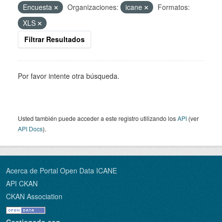
Encuesta
Organizaciones:
icane
Formatos:
XLS
Filtrar Resultados
Por favor intente otra búsqueda.
Usted también puede acceder a este registro utilizando los
API
(ver
API Docs
).
Acerca de Portal Open Data ICANE
API CKAN
CKAN Association