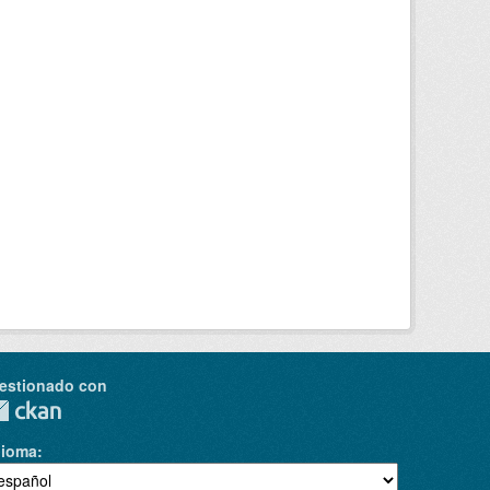
estionado con
dioma