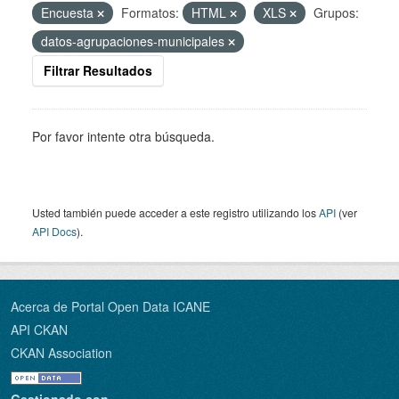
Encuesta
Formatos:
HTML
XLS
Grupos:
datos-agrupaciones-municipales
Filtrar Resultados
Por favor intente otra búsqueda.
Usted también puede acceder a este registro utilizando los
API
(ver
API Docs
).
Acerca de Portal Open Data ICANE
API CKAN
CKAN Association