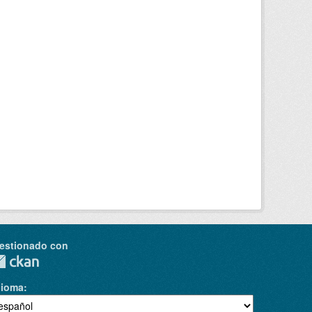
estionado con
dioma