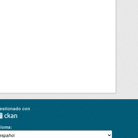
estionado con
dioma