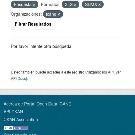
Encuesta
Formatos:
XLS
SDMX
Organizaciones:
icane
Filtrar Resultados
Por favor intente otra búsqueda.
Usted también puede acceder a este registro utilizando los
API
(ver
API Docs
).
Acerca de Portal Open Data ICANE
API CKAN
CKAN Association