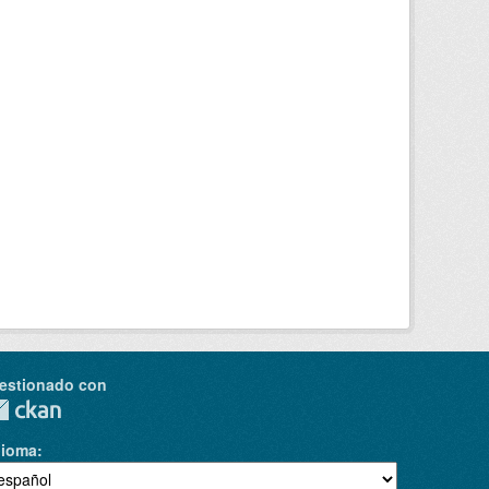
estionado con
dioma