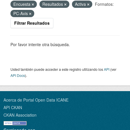
Encuesta
Resultados
Activa
Formatos:
PC-Axis
Filtrar Resultados
Por favor intente otra búsqueda.
Usted también puede acceder a este registro utilizando los
API
(ver
API Docs
).
Acerca de Portal Open Data ICANE
API CKAN
CKAN Association