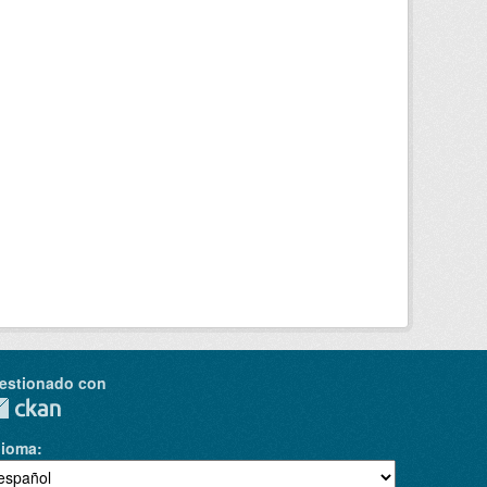
estionado con
dioma