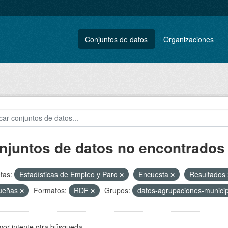
Conjuntos de datos
Organizaciones
njuntos de datos no encontrados
tas:
Estadísticas de Empleo y Paro
Encuesta
Resultados
ueñas
Formatos:
RDF
Grupos:
datos-agrupaciones-munici
vor intente otra búsqueda.