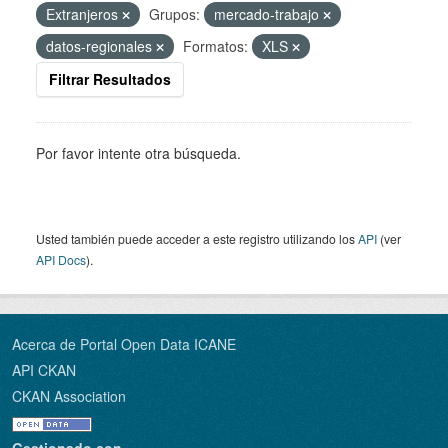
Extranjeros
Grupos:
mercado-trabajo
datos-regionales
Formatos:
XLS
Filtrar Resultados
Por favor intente otra búsqueda.
Usted también puede acceder a este registro utilizando los
API
(ver
API Docs
).
Acerca de Portal Open Data ICANE
API CKAN
CKAN Association